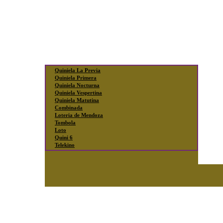
Quiniela La Previa
Quiniela Primera
Quiniela Nocturna
Quiniela Vespertina
Quiniela Matutina
Combinada
Loteria de Mendoza
Tombola
Loto
Quini 6
Telekino