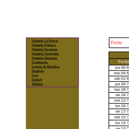
Quiniela La Previa
Fecha
Quiniela Primera
Quiniela Nocturna
Quiniela Vespertina
Quiniela Matutina
Fecha
Combinada
Loteria de Mendoza
jue 06/ 
Tombola
mar 04/ 
Loto
sáb 01/ 
Quini 6
jue 30/ 
Telekino
mar 28/ 
vie 24/ 
mié 22/ 
lun 20/ 
vie 17/ 
mié 15/ 
lun 13/ 
vie 10/ 