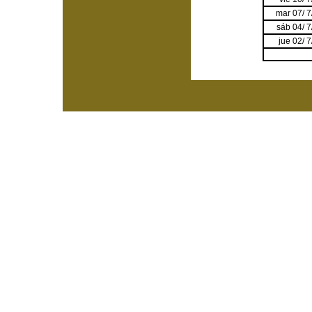
mar 07/ 
sáb 04/ 
jue 02/ 