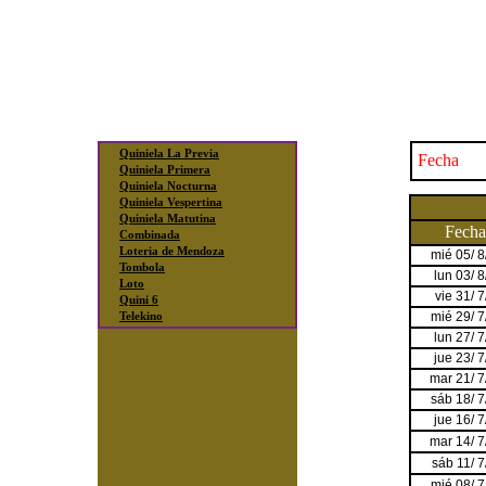
Quiniela La Previa
Fecha
Quiniela Primera
Quiniela Nocturna
Quiniela Vespertina
Quiniela Matutina
Fecha
Combinada
Loteria de Mendoza
mié 05/ 
Tombola
lun 03/ 
Loto
vie 31/ 
Quini 6
mié 29/ 
Telekino
lun 27/ 
jue 23/ 
mar 21/ 
sáb 18/ 
jue 16/ 
mar 14/ 
sáb 11/ 
mié 08/ 